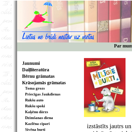
Par mu
Jaunumi
Daiļliteratūra
Bērnu grāmatas
Krāsojamās grāmatas
Toma grozs
Priecīgas Jaukdienas
Rukšu auto
Rukšu spoki
Kaķēnu dārzs
Dzimšanas diena
Kazlēna cipari
izstāstīts jautrs u
Sivēna burti