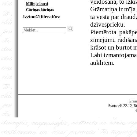
veidošanā, to izkr
Mīlīgie burti
Grāmatiņa ir mīļa
Cūciņas kūciņas
tā vēsta par drau
Izzinošā literatūra
dzīvesprieku.
Piemērota pakāp
zīmējumu rādīšana
krāsot un burtot m
Labi izmantojamas
auklītēm.
Grām
Starta ielā 22-12, R
©