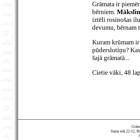
Grāmata ir piemē
bērniem.
Mākslin
iztēli rosinošas il
devumu, bērnam tu
Kuram krūmam ir
pūderslotiņu? Kas 
šajā grāmatā...
Cietie vāki, 48 la
Grām
Starta ielā 22-12, R
©