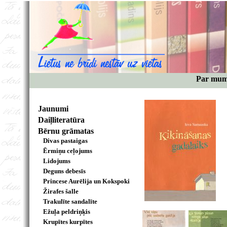
Par mu
Jaunumi
Daiļliteratūra
Bērnu grāmatas
Divas pastaigas
Ērmiņu ceļojums
Lidojums
Deguns debesīs
Princese Aurēlija un Kokspoki
Žirafes šalle
Trakulīte sandalīte
Ežuļa peldriņķis
Krupītes kurpītes