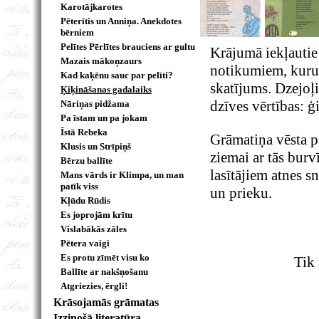
Karotājkarotes
Pēterītis un Anniņa. Anekdotes
bērniem
Pelītes Pērlītes brauciens ar gultu
Krājumā iekļautie
Mazais mākoņzaurs
notikumiem, kurus
Kad kaķēnu sauc par pelīti?
skatījums. Dzejoļi
Ķiķināšanas gadalaiks
dzīves vērtības: 
Nāriņas pidžama
Pa īstam un pa jokam
Īstā Rebeka
Grāmatiņa vēsta p
Klusis un Strīpiņš
ziemai ar tās burv
Bērzu ballīte
lasītājiem atnes s
Mans vārds ir Klimpa, un man
patīk viss
un prieku.
Kļūdu Rūdis
Es joprojām krītu
Vislabākās zāles
Pētera vaigi
Es protu zīmēt visu ko
Tik 
Ballīte ar nakšņošanu
Atgriezies, ērgli!
Krāsojamās grāmatas
Izzinošā literatūra