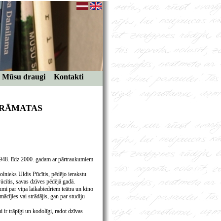
Mūsu draugi
Kontakti
GRĀMATAS
 1948. līdz 2000. gadam ar pārtraukumiem
lnieks Uldis Pūcītis, pēdējo ierakstu
Pūcītis, savas dzīves pēdējā gadā.
umi par viņa laikabiedriem teātra un kino
ācījies vai strādājis, gan par studiju
mi ir trāpīgi un kodolīgi, radot dzīvas