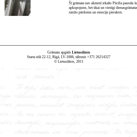
Šī grāmata nav akmenī iekalts Pūcīša paustās kr
apkopojums, bet tikai un vienīgi dienasgrāmatas
raisīto pārdomu un emociju pieraksts.
Grāmatu apgāds
Lietusdārzs
Starta ielā 22-12, Rīgā, LV-1006, t
ālrunis +371 26214327
© Lietusdārzs, 2011