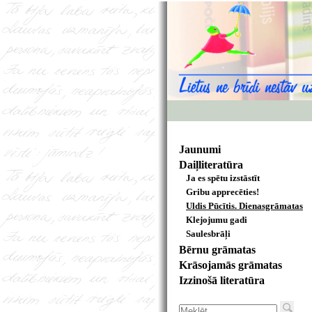
Jaunumi
Daiļliteratūra
Ja es spētu izstāstīt
Gribu apprecēties!
Uldis Pūcītis. Dienasgrāmatas
Klejojumu gadi
Saulesbrāļi
Bērnu grāmatas
Krāsojamās grāmatas
Izzinošā literatūra