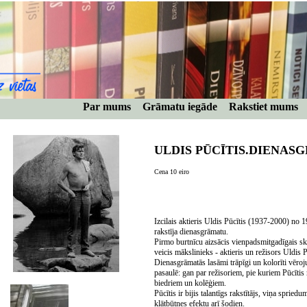
Par mums
Grāmatu iegāde
Rakstiet mums
ULDIS PŪCĪTIS.DIENAS
Cena 10 eiro
Izcilais aktieris Uldis Pūcītis (1937-2000) no
rakstīja dienasgrāmatu.
Pirmo burtnīcu aizsācis vienpadsmitgadīgais sko
veicis mākslinieks - aktieris un režisors Uldis 
Dienasgrāmatās lasāmi trāpīgi un kolorīti vēroj
pasaulē: gan par režisoriem, pie kuriem Pūcītis m
biedriem un kolēģiem.
Pūcītis ir bijis talantīgs rakstītājs, viņa spriedu
klātbūtnes efektu arī šodien.