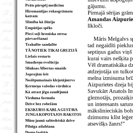
Prāts pārspēj medicīnu
gājumu.
Hiromantijas rokasgrāmata
Pirmajā sērijas grām
katram
Amandas Aizpurie
Slimība kā ilūzija
līkloči.
Empātijas spēks
Pieci soļi hroniska stresa
Māris Melgalvs spo
pārvarēšanai
Trakulīte sandalīte
tad negaidīti pieklu
TĀ NOTIEK TIKAI GRUZIJĀ
septiņus gadus viņš 
Lielais restarts
kurai vairs nešķita 
Smadzeņu evolūcija
Vēl dramatiskāka dzī
Sfinksas Albertas smaids
atdzejotāja un tulko
Joprojām šeit
melna izmisuma brīži
Noslēpumainais klejotājnervs
Aizpurietes dzeja bij
Ķermeņa valodas vārdnīca
Savukārt Anatols Im
Kā atrast jēgu zaudējumā
gleznotājs, prozaiķis
Vieduma formula
un interesants sarun
Dzīve bez robežām
EKSKURSS KARLA GUSTAVA
mākslinieciskās boh
JUNGA KOPOTAJOS RAKSTOS
dzimumu klīst leģend
Mūsu jaunā sabiedriskā dzīve
atsevišķs žanrs!”
Pilnīga atlabšana
Domu lasītājs