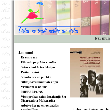
Par mu
Jaunumi
Es esmu tas
Filozofu pagrīdes vienība
Sešas vienkāršas lekcijas
Prāta treniņš
Smadzenes un pārtika
Atklāj savu imunitātes tipu
Visumam ir nolūks
MIERS MĀJĀS
Visstiprākās zāles. Izrakstījis Šrī
Nisargadata Maharadža
Atbrīvojies no emocionālās
izdevumi atspoguļos
vardarbības