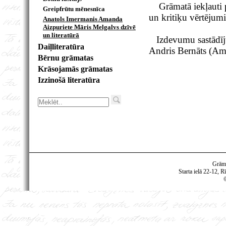
Grāmatā iekļauti pa
Greipfrūtu mēnesnīca
un kritiķu vērtējumi
Anatols Imermanis Amanda
Aizpuriete Māris Melgalvs dzīvē
un literatūrā
Izdevumu sastādīju
Daiļliteratūra
Andris Bernāts (Am
Bērnu grāmatas
Krāsojamās grāmatas
Izzinošā literatūra
Grām
Starta ielā 22-12, R
©