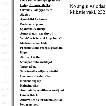
Lielā reinkarnācijas grāmata
Hologrāfiskais cilvēks
No angļu valodas 
Cilvēka ekoloģijas diēta
Mīkstie vāki, 232
Aizejot
Ājurvēdiskā virtuve
Budas noslēpums
Spontānā evolūcija
Atmet diētas - sāc dzīvot!
Vai dzīve ir iepriekš izplānota?
Medusmēneša efekts
Pretiekaisuma recepšu grāmata
Higss
Aizliegtā ticība
Savu patiesību meklējot
Tīģer, tīģer...
Sazvērestība triljonu vērtībā
Hormonu dziedniecība
Kritiens augšup
Halucinācijas
Autoimūnie veselības traucējumi
Citādā Bībele
Atbrīvojies no ieraduma spēka!
Nepārmet sev!