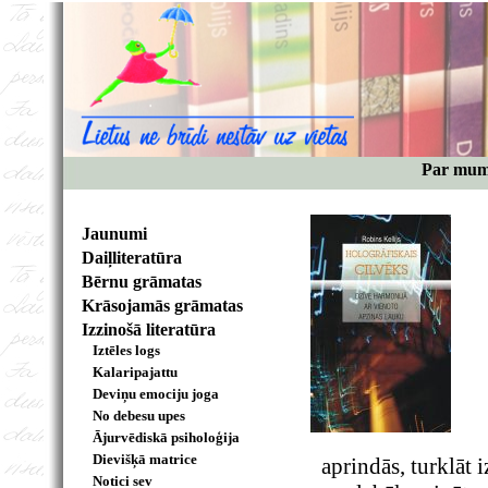
Par mu
Jaunumi
Daiļliteratūra
Bērnu grāmatas
Krāsojamās grāmatas
Izzinošā literatūra
Iztēles logs
Kalaripajattu
Deviņu emociju joga
No debesu upes
Ājurvēdiskā psiholoģija
Dievišķā matrice
aprindās, turklāt 
Notici sev