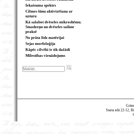
Iekaisuma spektrs
Cilmes šūnu aktivizēšana ar
uzturu
Kā salabot dvēseles mikroshēmu.
Smadzeņu un dvēseles saikne
praksē
No prāta līdz matērijai
Sejas morfoloģija
Kāpēc cilvēki ir tik dažādi
Mīlestības vienādojums
Grām
Starta ielā 22-12, R
©