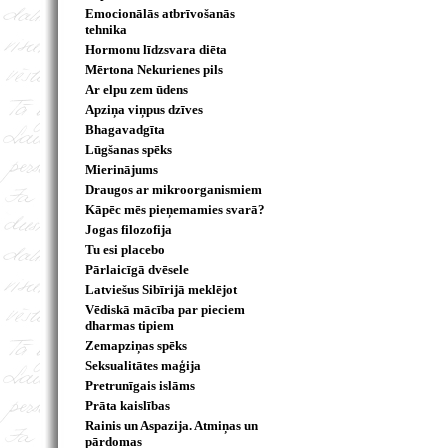
Emocionālās atbrīvošanās
tehnika
Hormonu līdzsvara diēta
Mērtona Nekurienes pils
Ar elpu zem ūdens
Apziņa viņpus dzīves
Bhagavadgīta
Lūgšanas spēks
Mierinājums
Draugos ar mikroorganismiem
Kāpēc mēs pieņemamies svarā?
Jogas filozofija
Tu esi placebo
Pārlaicīgā dvēsele
Latviešus Sibīrijā meklējot
Vēdiskā mācība par pieciem
dharmas tipiem
Zemapziņas spēks
Seksualitātes maģija
Pretrunīgais islāms
Prāta kaislības
Rainis un Aspazija. Atmiņas un
pārdomas