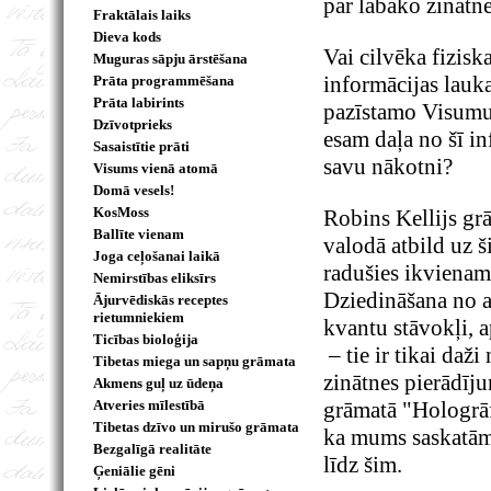
par labāko zinātn
Fraktālais laiks
Dieva kods
Vai cilvēka fizis
Muguras sāpju ārstēšana
informācijas lauk
Prāta programmēšana
Prāta labirints
pazīstamo Visumu,
Dzīvotprieks
esam daļa no šī in
Sasaistītie prāti
savu nākotni?
Visums vienā atomā
Domā vesels!
KosMoss
Robins Kellijs gr
Ballīte vienam
valodā atbild uz 
Joga ceļošanai laikā
radušies ikvienam,
Nemirstības eliksīrs
Dziedināšana no a
Ājurvēdiskās receptes
rietumniekiem
kvantu stāvokļi, 
Ticības bioloģija
– tie ir tikai daž
Tibetas miega un sapņu grāmata
zinātnes pierādīj
Akmens guļ uz ūdeņa
Atveries mīlestībā
grāmatā "Hologrāf
Tibetas dzīvo un mirušo grāmata
ka mums saskatāmā
Bezgalīgā realitāte
līdz šim.
Ģeniālie gēni