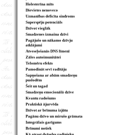
Holesterīna mīts
Dievietes nenoveco
Uzmanības deficīta sindroms
Superspēju potenciāls
Dzīvot vieglāk
Smadzenes izmaina dzīvi
Pagājušo un nākamo dzīvju
atklājumi
Atveseļošanās DNS līmenī
Zāles autoimunitātei
Telomēru efekts
Pamodināt sevī radītāju
Sapņošana ar abām smadzeņu
puslodēm
Šeit un tagad
Smadzeņu emocionālā dzīve
Kvantu radošums
Praktiskā ājurvēda
Dzīvot ar brīnuma izjūtu
Pagānu dzīvo un mirušo grāmata
Integrālais garīgums
Brīnumi notiek
Kā atrast dvēseles radinieku