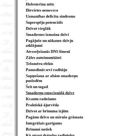
Holesterīna mīts
Dievietes nenoveco
Uzmanības deficīta sindroms
Superspēju potenciāls
Dzīvot vieglāk
Smadzenes izmaina dzīvi
Pagājušo un nākamo dzīvju
atklājumi
Atveseļošanās DNS līmenī
Zāles autoimunitātei
Telomēru efekts
Pamodināt sevī radītāju
Sapņošana ar abām smadzeņu
puslodēm
Šeit un tagad
Smadzeņu emocionālā dzīve
Kvantu radošums
Praktiskā ājurvēda
Dzīvot ar brīnuma izjūtu
Pagānu dzīvo un mirušo grāmata
Integrālais garīgums
Brīnumi notiek
Kā atrast dvēseles radinieku