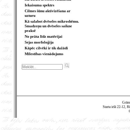
Iekaisuma spektrs
Cilmes šūnu aktivizēšana ar
uzturu
Kā salabot dvēseles mikroshēmu.
Smadzeņu un dvēseles saikne
praksē
No prāta līdz matērijai
Sejas morfoloģija
Kāpēc cilvēki ir tik dažādi
Mīlestības vienādojums
Grām
Starta ielā 22-12, R
©