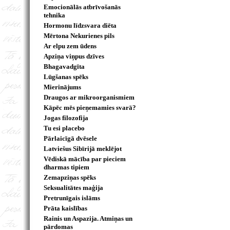
Emocionālās atbrīvošanās
tehnika
Hormonu līdzsvara diēta
Mērtona Nekurienes pils
Ar elpu zem ūdens
Apziņa viņpus dzīves
Bhagavadgīta
Lūgšanas spēks
Mierinājums
Draugos ar mikroorganismiem
Kāpēc mēs pieņemamies svarā?
Jogas filozofija
Tu esi placebo
Pārlaicīgā dvēsele
Latviešus Sibīrijā meklējot
Vēdiskā mācība par pieciem
dharmas tipiem
Zemapziņas spēks
Seksualitātes maģija
Pretrunīgais islāms
Prāta kaislības
Rainis un Aspazija. Atmiņas un
pārdomas