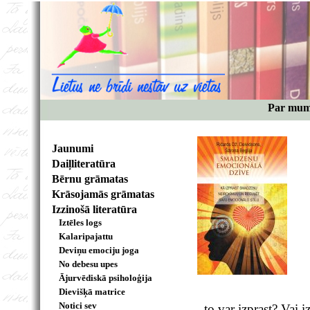
Par mu
Jaunumi
Daiļliteratūra
Bērnu grāmatas
Krāsojamās grāmatas
Izzinošā literatūra
Iztēles logs
Kalaripajattu
Deviņu emociju joga
No debesu upes
Ājurvēdiskā psiholoģija
Dievišķā matrice
Notici sev
to var izprast? Vai i