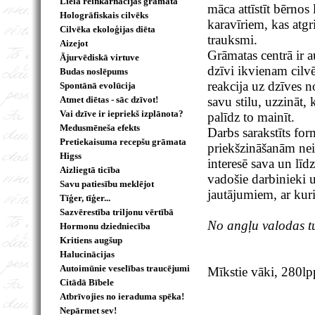
Lielā reinkarnācijas grāmata
māca attīstīt bērnos
Hologrāfiskais cilvēks
karavīriem, kas atgr
Cilvēka ekoloģijas diēta
trauksmi.
Aizejot
Grāmatas centrā ir 
Ājurvēdiskā virtuve
dzīvi ikvienam cilvē
Budas noslēpums
reakcija uz dzīves n
Spontānā evolūcija
Atmet diētas - sāc dzīvot!
savu stilu, uzzināt,
Vai dzīve ir iepriekš izplānota?
palīdz to mainīt.
Medusmēneša efekts
Darbs sarakstīts for
Pretiekaisuma recepšu grāmata
priekšzināšanām nei
Higss
interesē sava un lī
Aizliegtā ticība
vadošie darbinieki u
Savu patiesību meklējot
jautājumiem, ar kuri
Tīģer, tīģer...
Sazvērestība triljonu vērtībā
No angļu valodas t
Hormonu dziedniecība
Kritiens augšup
Halucinācijas
Autoimūnie veselības traucējumi
Mīkstie vāki, 280lp
Citādā Bībele
Atbrīvojies no ieraduma spēka!
Nepārmet sev!