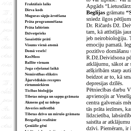
Fraktālais laiks
Apgāds “Lietusdārzs
Dieva kods
Beglijas
grāmatu
“
Muguras sāpju ārstēšana
sniedz ilgos pētījumo
Prāta programmēšana
Dr. Ričards Dž. Deiv
Prāta labirints
tam, kā attīstījās ja
Dzīvotprieks
jeb neirobioloģiju.
Sasaistītie prāti
emociju pamatā. Iegū
Visums vienā atomā
pozitīvo domāšanu un
Domā vesels!
KosMoss
R.Dž.Deividsona pēt
Ballīte vienam
atklājumu, sākot ar
Joga ceļošanai laikā
atšķirībām starp au
Nemirstības eliksīrs
beidzot ar to, kā s
Ājurvēdiskās receptes
depresijas dzīlēs.
rietumniekiem
Pētniecības darbu Vi
Ticības bioloģija
apvienojis ar Vesel
Tibetas miega un sapņu grāmata
centra galvenais mēr
Akmens guļ uz ūdeņa
Atveries mīlestībā
tās prāta iezīmes, k
Tibetas dzīvo un mirušo grāmata
līdzcietība, labsirdī
Bezgalīgā realitāte
saistīta ar atklājum
Ģeniālie gēni
dzīvi. Piemēram, ir